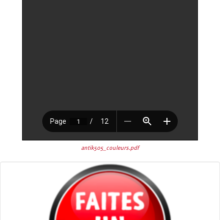
antik505_couleurs.pdf