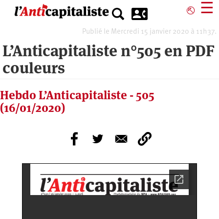
Aller
☰
⎋
au
contenu
Publié le Mercredi 15 janvier 2020 à 11h37.
principal
L’Anticapitaliste n°505 en PDF
couleurs
Hebdo L’Anticapitaliste - 505
(16/01/2020)