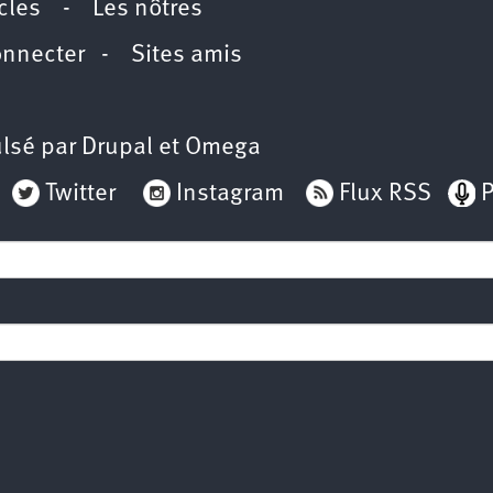
icles
-
Les nôtres
onnecter
-
Sites amis
lsé par
Drupal
et
Omega
Twitter
Instagram
Flux RSS