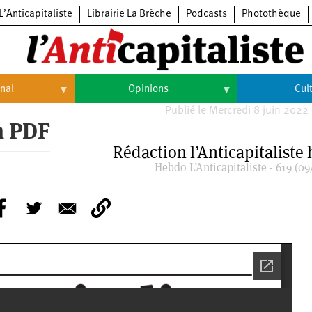
L’Anticapitaliste
Librairie La Brèche
Podcasts
Photothèque
onal
Opinions
Cul
Publié le Mercredi 8 juin 2022
Opinions
Culture
n PDF
Rédaction l’Anticapitaliste
Histoire
Arts
Hebdo L’Anticapitaliste - 619 (09
Cinéma
Expositions
Livres
Musique