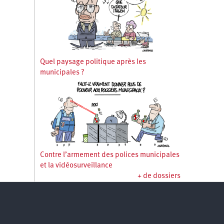
Quel paysage politique après les
municipales ?
Contre l’armement des polices municipales
et la vidéosurveillance
+ de dossiers