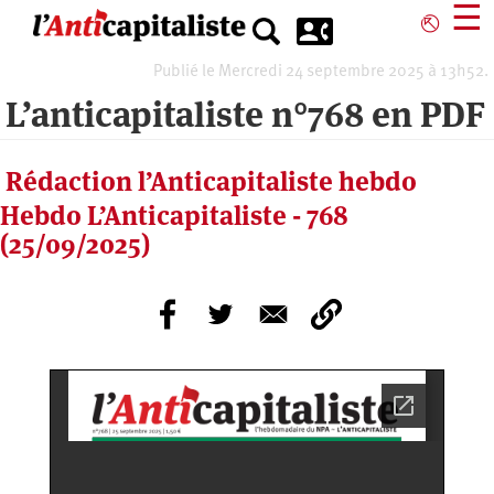
Aller
☰
⎋
au
contenu
Publié le Mercredi 24 septembre 2025 à 13h52.
principal
L’anticapitaliste n°768 en PDF
Rédaction l’Anticapitaliste hebdo
Hebdo L’Anticapitaliste - 768
(25/09/2025)