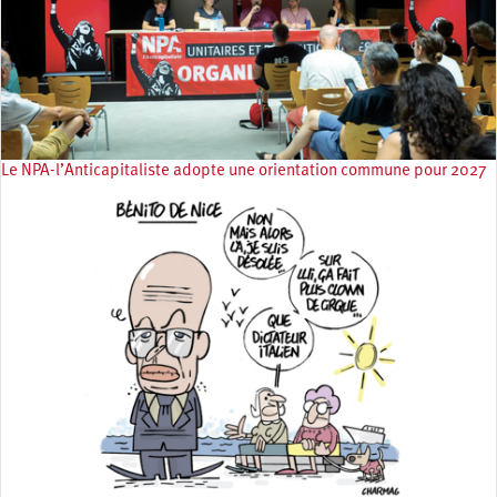
Le NPA-l’Anticapitaliste adopte une orientation commune pour 2027