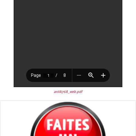
antik768_web.pdf