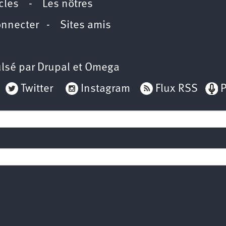
icles
-
Les nôtres
onnecter
-
Sites amis
lsé par
Drupal
et
Omega
Twitter
Instagram
Flux RSS