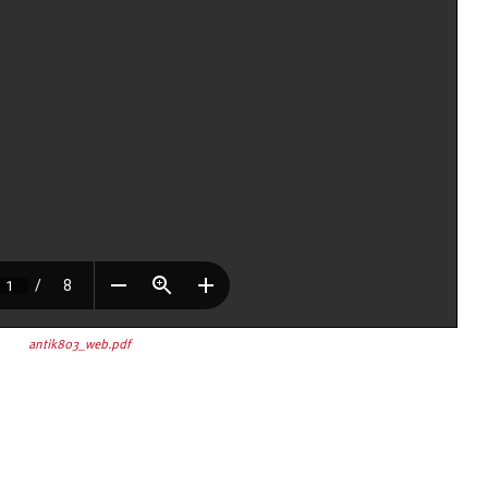
antik803_web.pdf