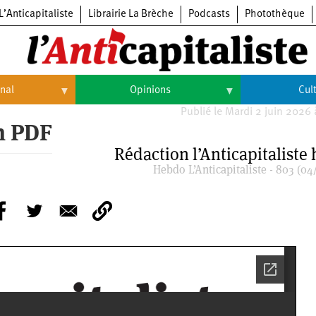
L’Anticapitaliste
Librairie La Brèche
Podcasts
Photothèque
onal
Opinions
Cul
Publié le Mardi 2 juin 2026
Opinions
Culture
en PDF
Rédaction l’Anticapitaliste
Histoire
Arts
Hebdo L’Anticapitaliste - 803 (04
Cinéma
Expositions
Livres
Musique