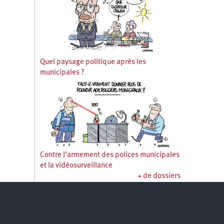
Quel paysage politique après les
municipales ?
Contre l’armement des polices municipales
et la vidéosurveillance
+ de dossiers