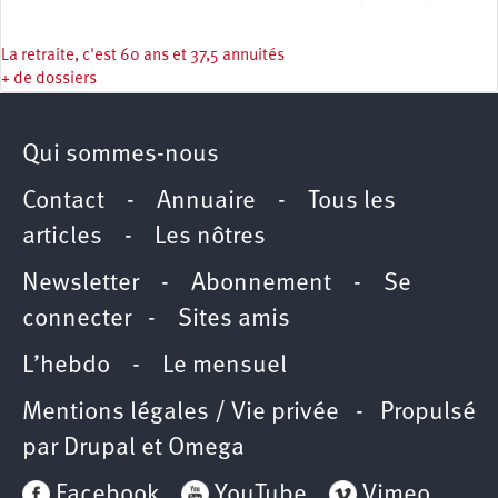
La retraite, c'est 60 ans et 37,5 annuités
+ de dossiers
Qui sommes-nous
Contact
-
Annuaire
-
Tous les
articles
-
Les nôtres
Newsletter
-
Abonnement
-
Se
connecter
-
Sites amis
L’hebdo
-
Le mensuel
Mentions légales / Vie privée
- Propulsé
par
Drupal
et
Omega
Facebook
YouTube
Vimeo