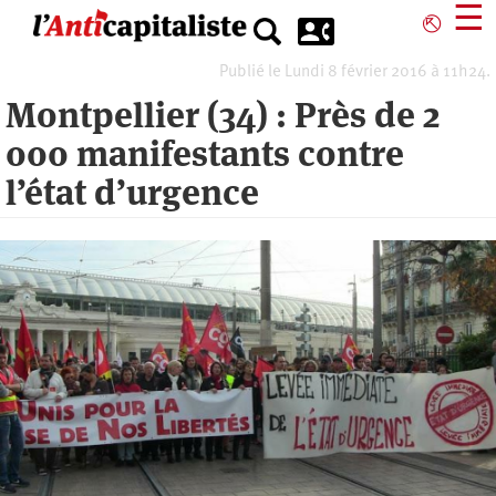
Aller
☰
⎋
au
contenu
Publié le Lundi 8 février 2016 à 11h24.
principal
Montpellier (34) : Près de 2
000 manifestants contre
l’état d’urgence