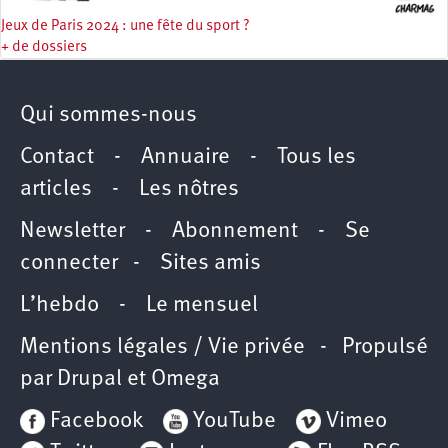
Jeux de Paris 2024 : une fête du sport ?
+ de dossiers
Qui sommes-nous
Contact
-
Annuaire
-
Tous les
articles
-
Les nôtres
Newsletter
-
Abonnement
-
Se
connecter
-
Sites amis
L’hebdo
-
Le mensuel
Mentions légales / Vie privée
- Propulsé
par
Drupal
et
Omega
Facebook
YouTube
Vimeo