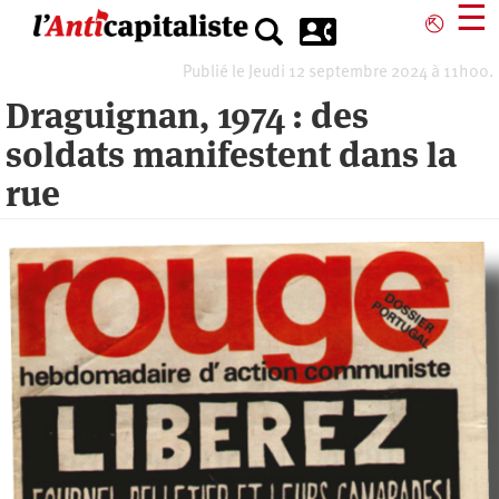
Aller
☰
⎋
au
contenu
Publié le Jeudi 12 septembre 2024 à 11h00.
principal
Draguignan, 1974 : des
soldats manifestent dans la
rue