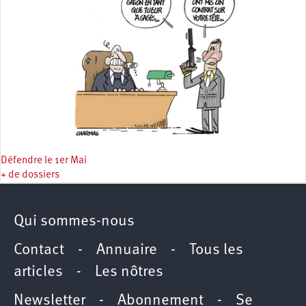
Défendre le 1er Mai
+ de dossiers
Qui sommes-nous
Contact
-
Annuaire
-
Tous les
articles
-
Les nôtres
Newsletter
-
Abonnement
-
Se