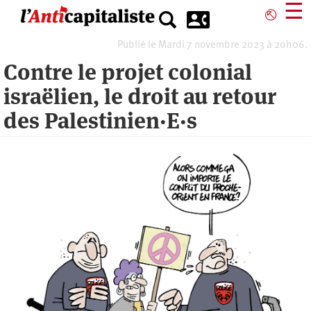
Aller
☰
⎋
au
contenu
Publié le Mardi 7 novembre 2023 à 20h06.
principal
Contre le projet colonial
israëlien, le droit au retour
des Palestinien·E·s