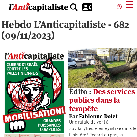
Aller
☰
⎋
au
contenu
Hebdo L’Anticapitaliste - 682
principal
(09/11/2023)
Édito :
Des services
publics dans la
tempête
Par
Fabienne Dolet
Une rafale de vent à
207 km/heure enregistrée dans le
Finistère ! Record ou pas, la