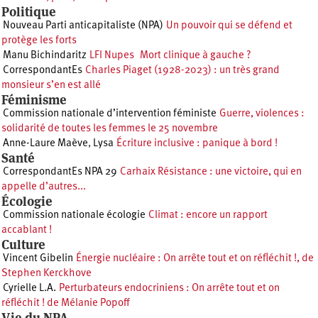
Politique
Nouveau Parti anticapitaliste (NPA)
Un pouvoir qui se défend et
protège les forts
Manu Bichindaritz
LFI Nupes Mort clinique à gauche ?
CorrespondantEs
Charles Piaget (1928-2023) : un très grand
monsieur s’en est allé
Féminisme
Commission nationale d’intervention féministe
Guerre, violences :
solidarité de toutes les femmes le 25 novembre
Anne-Laure Maève
,
Lysa
Écriture inclusive : panique à bord !
Santé
CorrespondantEs NPA 29
Carhaix Résistance : une victoire, qui en
appelle d’autres...
Écologie
Commission nationale écologie
Climat : encore un rapport
accablant !
Culture
Vincent Gibelin
Énergie nucléaire : On arrête tout et on réfléchit !, de
Stephen Kerckhove
Cyrielle L.A.
Perturbateurs endocriniens : On arrête tout et on
réfléchit ! de Mélanie Popoff
Vie du NPA