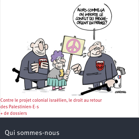
Contre le projet colonial israëlien, le droit au retour
des Palestinien·E·s
+ de dossiers
Qui sommes-nous