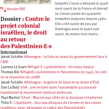
tempête Ciaran a dévasté le quart
nord-ouest de la France et devrait
Version PDF
se classer parmi les quarante
Dossier :
Contre le
tempêtes majeures depuis 1980.
projet colonial
Elle a été suivie de peu par
Domingos dans le quart sud-
israëlien, le droit
ouest. Au moins trois morts…
au retour
des Palestinien·E·s
International
Jakob Schäfer
Allemagne : la fuite en avant du gouvernement face à
l'AfD
Louison Le Guen
Réfugié·E·s palestiniens : Un enjeu majeur
Thomas Rid
RéfugiéEs palestiniens et Palestiniens de 1948, les clés
de la résolution du conflit
Jakob Schäfer
Allemagne : la guerre de Gaza et la raison d’État
Dan La Botz
USA : une victoire dans l’automobile qui pourrait
transformer le mouvement syndical américain
Paul Martial
Tchad : Macron aux côtés de la dictature tchadienne
Théo S.
Cisjordanie : face aux attaques de l’armée et des colons
israéliens, peur, désespoir et colère des PalestinienEs