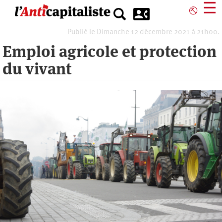
Aller
☰
⎋
au
contenu
Publié le Dimanche 12 décembre 2021 à 21h00.
principal
Emploi agricole et protection
du vivant