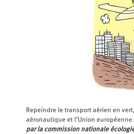
Santé
Hôpitaux
LGBTI
Amérique
du
Nord
Vidéos
SNCF
Amérique
latine
Dans
Services
Asie
mon
publics
département
Europe
Moyen-
Orient
Océanie
Repeindre le transport aérien en vert,
aéronautique et l’Union européenne
par la commission nationale écologi