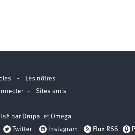
icles
-
Les nôtres
onnecter
-
Sites amis
lsé par
Drupal
et
Omega
Twitter
Instagram
Flux RSS