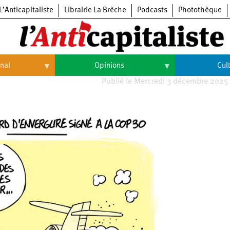
L’Anticapitaliste
Librairie La Brèche
Podcasts
Photothèque
onal
Opinions
Cul
Publié le Mercredi 3 décembre 2025
Opinions
Culture
Histoire
Arts
Cinéma
Expositions
Livres
Musique