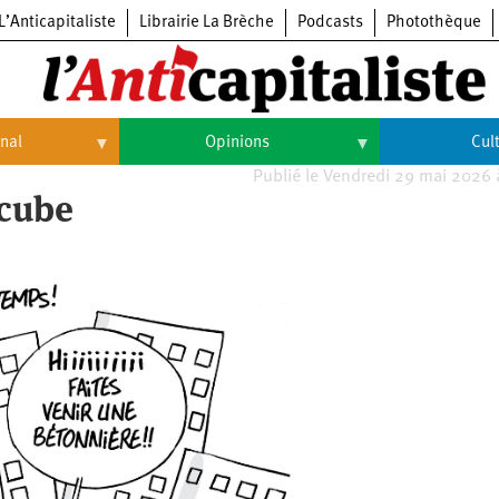
L’Anticapitaliste
Librairie La Brèche
Podcasts
Photothèque
onal
Opinions
Cul
Publié le Vendredi 29 mai 2026
Opinions
Culture
 cube
Histoire
Arts
Cinéma
Expositions
Livres
Musique