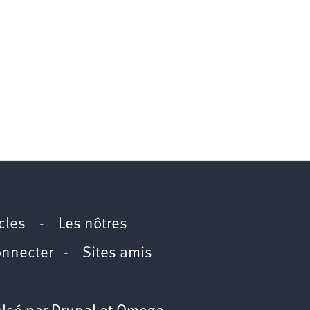
icles
-
Les nôtres
onnecter
-
Sites amis