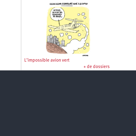
L’impossible avion vert
+ de dossiers