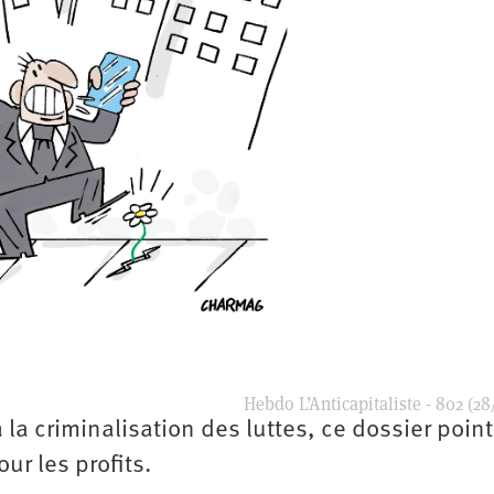
Hebdo L’Anticapitaliste - 802 (28
 la criminalisation des luttes, ce dossier poin
ur les profits.