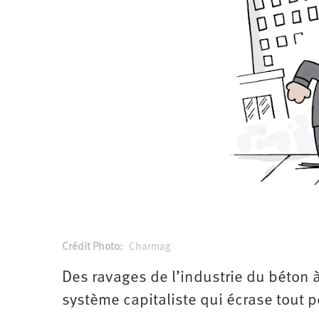
Santé
Hôpitaux
LGBTI
Amérique
du
Nord
Vidéos
SNCF
Amérique
latine
Dans
Services
Asie
mon
publics
département
Europe
Moyen-
Orient
Océanie
Crédit Photo
Charmag
Des ravages de l’industrie du béton à
système capitaliste qui écrase tout po