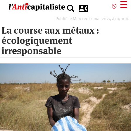
Aller
☰
⎋
au
contenu
Publié le Mercredi 1 mai 2024 à 09h00.
principal
La course aux métaux :
écologiquement
irresponsable