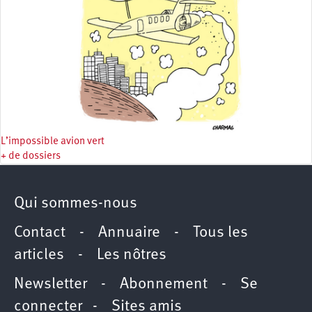
L’impossible avion vert
+ de dossiers
Qui sommes-nous
Contact
-
Annuaire
-
Tous les
articles
-
Les nôtres
Newsletter
-
Abonnement
-
Se
connecter
-
Sites amis