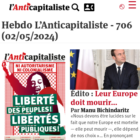
Aller
☰
⎋
au
contenu
Hebdo L’Anticapitaliste - 706
principal
(02/05/2024)
Édito :
Leur Europe
doit mourir…
Par
Manu Bichindaritz
«Nous devons être lucides sur le
fait que notre Europe est mortelle
— elle peut mourir —, elle dépend
de nos choix »… En prononçant