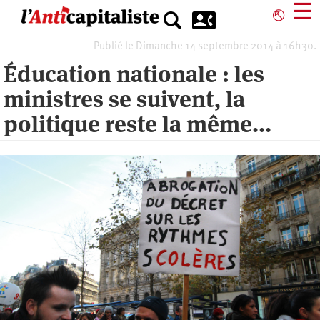
Aller
☰
⎋
au
contenu
Publié le Dimanche 14 septembre 2014 à 16h30.
principal
Éducation nationale : les
ministres se suivent, la
politique reste la même...