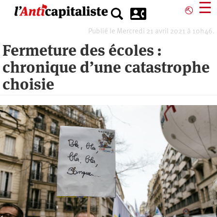
Aller
☰
⎋
au
contenu
Publié le Mercredi 21 avril 2021 à 10h46.
principal
Fermeture des écoles :
chronique d’une catastrophe
choisie