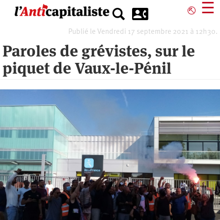
Aller
☰
⎋
au
contenu
Publié le Vendredi 17 septembre 2021 à 12h30.
principal
Paroles de grévistes, sur le
piquet de Vaux-le-Pénil