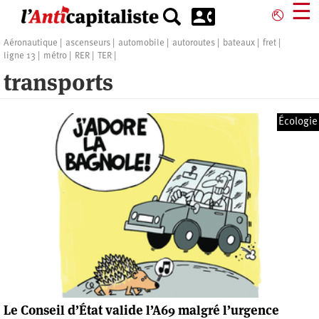
Aller
☰
⎋
au
contenu
Aéronautique
ascenseurs
automobile
autoroutes
bateaux
fret
principal
ligne 13
métro
RER
TER
transports
Écologie
Le Conseil d’État valide l’A69 malgré l’urgence