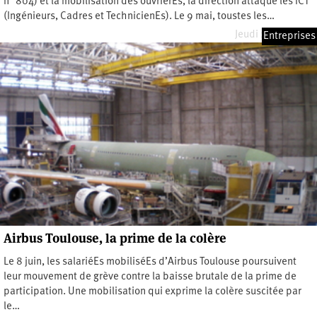
n° 804) et la mobilisation des ouvrièrEs, la direction attaque les ICT
(Ingénieurs, Cadres et TechnicienEs). Le 9 mai, toustes les…
Jeudi 25 juin 2026
Entreprises
Airbus Toulouse, la prime de la colère
Le 8 juin, les salariéEs mobiliséEs d’Airbus Toulouse poursuivent
leur mouvement de grève contre la baisse brutale de la prime de
participation. Une mobilisation qui exprime la colère suscitée par
le…