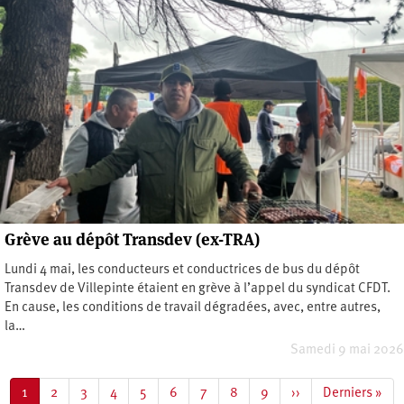
Grève au dépôt Transdev (ex-TRA)
Lundi 4 mai, les conducteurs et conductrices de bus du dépôt
Transdev de Villepinte étaient en grève à l’appel du syndicat CFDT.
En cause, les conditions de travail dégradées, avec, entre autres,
la…
Samedi 9 mai 2026
Pagination
Page
1
Page
2
Page
3
Page
4
Page
5
Page
6
Page
7
Page
8
Page
9
Page
››
Dernière
Derniers »