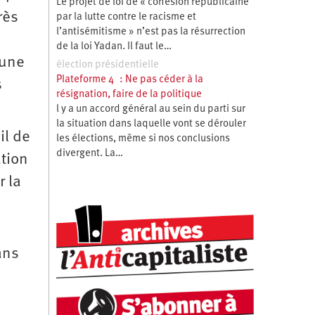
Le projet de loi de « cohésion républicaine
rès
par la lutte contre le racisme et
l’antisémitisme » n’est pas la résurrection
de la loi Yadan. Il faut le…
’une
élection présidentielle
Plateforme 4 : Ne pas céder à la
s
résignation, faire de la politique
l y a un accord général au sein du parti sur
la situation dans laquelle vont se dérouler
il de
les élections, même si nos conclusions
divergent. La…
ation
 la
ans