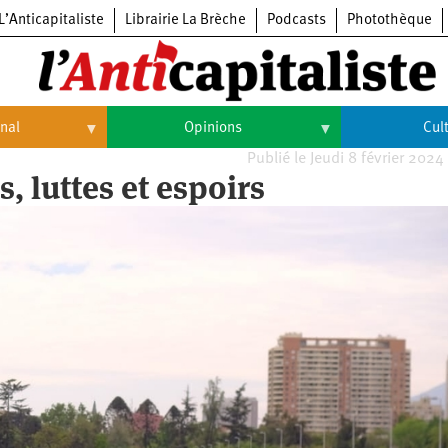
L’Anticapitaliste
Librairie La Brèche
Podcasts
Photothèque
onal
Opinions
Cul
Publié le Jeudi 8 février 2024
Opinions
Culture
s, luttes et espoirs
Histoire
Arts
Cinéma
Expositions
Livres
Musique