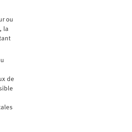
ur ou
, la
tant
au
ux de
sible
tales