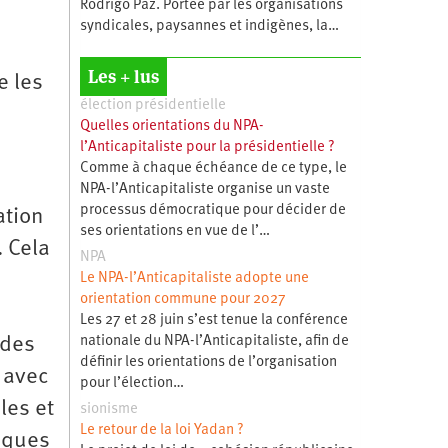
Rodrigo Paz. Portée par les organisations
syndicales, paysannes et indigènes, la…
Les + lus
e les
élection présidentielle
Quelles orientations du NPA-
l’Anticapitaliste pour la présidentielle ?
Comme à chaque échéance de ce type, le
NPA-l’Anticapitaliste organise un vaste
processus démocratique pour décider de
ation
ses orientations en vue de l’…
. Cela
NPA
Le NPA-l’Anticapitaliste adopte une
orientation commune pour 2027
Les 27 et 28 juin s’est tenue la conférence
nationale du NPA-l’Anticapitaliste, afin de
 des
définir les orientations de l’organisation
 avec
pour l’élection…
les et
sionisme
Le retour de la loi Yadan ?
iques