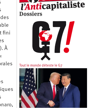
s
s
Dossiers
 des
able
 fini
es
). À
 «
orales
Tout le monde déteste le G7
es
tiques
s
onaro,