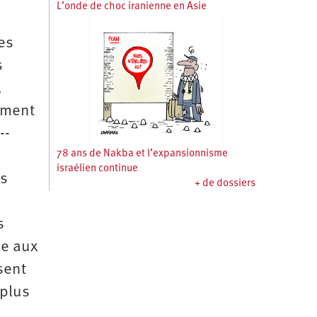
L’onde de choc iranienne en Asie
es
s
,
ement
-­
78 ans de Nakba et l’expansionnisme
israélien continue
es
+ de dossiers
s
ce aux
sent
 plus