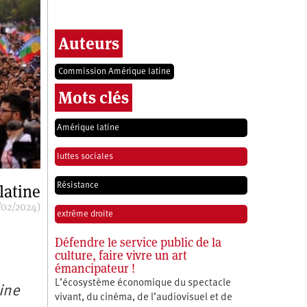
Auteurs
Commission Amérique latine
Mots clés
Amérique latine
luttes sociales
Résistance
latine
/02/2024)
extrême droite
Défendre le service public de la
culture, faire vivre un art
émancipateur !
L’écosystème économique du spectacle
tine
vivant, du cinéma, de l’audiovisuel et de