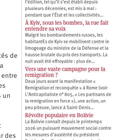
l’édition, tel qu’il s’est établi depuis
plusieurs décennies, est mis à mal :
pendant que l’État et les collectivités…
À Kyiv, sous les bombes, la rue fait
entendre sa voix
Malgré les bombardements russes, les
habitantEs de Kyiv se mobilisent contre le
limogeage du ministre de la Défense et la
tés de
hausse brutale du prix des transports. La
nuit avait été effroyable : plus de…
 a
Vers une vaste campagne pour la
remigration ?
 entre
Deux jours avant la manifestation «
es
Remigration et reconquête » à Rome (voir
L’Anticapitaliste n° 805, « Les partisans de
s un
la remigration en force »), une action, un
peu piteuse, lance à Saint-Denis…
Révolte populaire en Bolivie
La Bolivie connaît depuis le printemps
t
2026 un puissant mouvement social contre
ar des
les mesures d’austérité du président