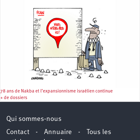
78 ans de Nakba et l’expansionnisme israélien continue
+ de dossiers
Qui sommes-nous
Contact
-
Annuaire
-
Tous les