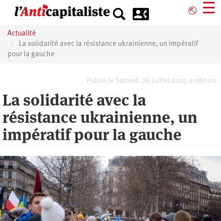
Aller
☰
⎋
au
contenu
Actualité
principal
La solidarité avec la résistance ukrainienne, un impératif
pour la gauche
Publié le Samedi 26 juillet 2025 à 08h00.
La solidarité avec la
résistance ukrainienne, un
impératif pour la gauche