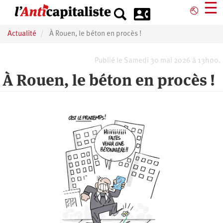
Aller
☰
⎋
au
contenu
Actualité
À Rouen, le béton en procès !
principal
Publié le Samedi 30 mai 2026 à 13h00.
À Rouen, le béton en procès !