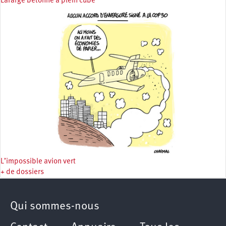
Lafarge bétonne à plein cube
L’impossible avion vert
+ de dossiers
Qui sommes-nous