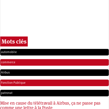
Mots clés
automobile
commerce
Airbus
Fonction Publique
patronat
Mise en cause du télétravail à Airbus, ça ne passe pas
comme une lettre à la Poste