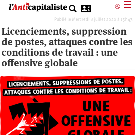
Aller
☰
⎋
au
contenu
Publié le Mercredi 8 juillet 2020 à 15h47.
principal
Licenciements, suppression
de postes, attaques contre les
conditions de travail : une
offensive globale