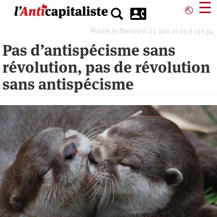
Aller
☰
⎋
au
contenu
Publié le Mercredi 25 juin 2025 à 11h34.
principal
Pas d’antispécisme sans
révolution, pas de révolution
sans antispécisme