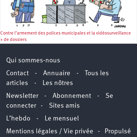
Contre l’armement des polices municipales et la vidéosurveillance
+ de dossiers
Qui sommes-nous
Contact
-
Annuaire
-
Tous les
articles
-
Les nôtres
Newsletter
-
Abonnement
-
Se
connecter
-
Sites amis
L’hebdo
-
Le mensuel
Mentions légales / Vie privée
- Propulsé