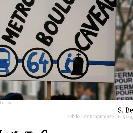
 Lucas
S. B
Hebdo L’Anticapitaliste - 645 (19