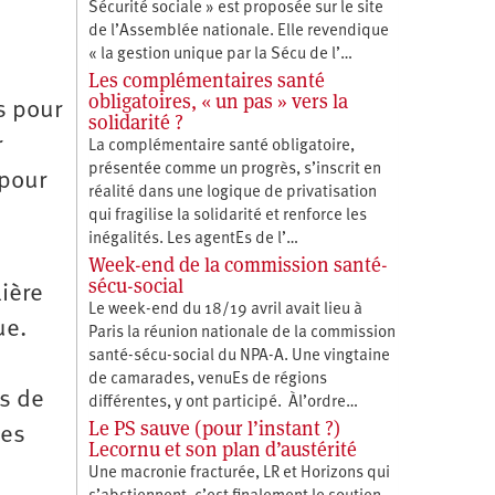
Sécurité sociale » est proposée sur le site
de l’Assemblée nationale. Elle revendique
« la gestion unique par la Sécu de l’…
Les complémentaires santé
obligatoires, « un pas » vers la
s pour
solidarité ?
r
La complémentaire santé obligatoire,
présentée comme un progrès, s’inscrit en
 pour
réalité dans une logique de privatisation
qui fragilise la solidarité et renforce les
inégalités. Les agentEs de l’…
Week-end de la commission santé-
sécu-social
lière
Le week-end du 18/19 avril avait lieu à
ue.
Paris la réunion nationale de la commission
santé-sécu-social du NPA-A. Une vingtaine
de camarades, venuEs de régions
Es de
différentes, y ont participé. Àl’ordre…
Le PS sauve (pour l’instant ?)
ies
Lecornu et son plan d’austérité
Une macronie fracturée, LR et Horizons qui