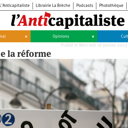
L’Anticapitaliste
Librairie La Brèche
Podcasts
Photothèque
onal
Opinions
Cul
Publié le Mercredi 18 janvier 2023
Opinions
Culture
de la réforme
Histoire
Arts
Cinéma
Expositions
Livres
Musique