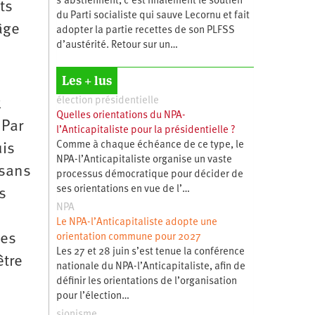
s’abstiennent, c’est finalement le soutien
ts
du Parti socialiste qui sauve Lecornu et fait
âge
adopter la partie recettes de son PLFSS
d’austérité. Retour sur un…
Les + lus
élection présidentielle
x
Quelles orientations du NPA-
 Par
l’Anticapitaliste pour la présidentielle ?
Comme à chaque échéance de ce type, le
uis
NPA-l’Anticapitaliste organise un vaste
 sans
processus démocratique pour décider de
ses orientations en vue de l’…
s
NPA
Le NPA-l’Anticapitaliste adopte une
nes
orientation commune pour 2027
Les 27 et 28 juin s’est tenue la conférence
être
nationale du NPA-l’Anticapitaliste, afin de
définir les orientations de l’organisation
pour l’élection…
sionisme