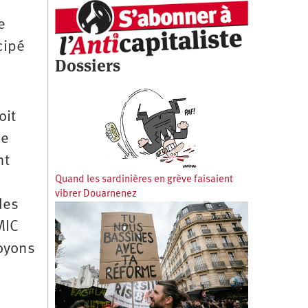
e
cipé
Dossiers
oit
ne
nt
Quand les sardinières en grève faisaient
vibrer Douarnenez
des
MIC
Soyons