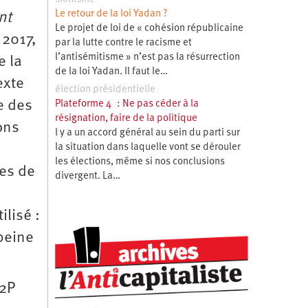
Le retour de la loi Yadan ?
nt
Le projet de loi de « cohésion républicaine
 2017,
par la lutte contre le racisme et
l’antisémitisme » n’est pas la résurrection
e la
de la loi Yadan. Il faut le…
exte
élection présidentielle
e des
Plateforme 4 : Ne pas céder à la
résignation, faire de la politique
ons
l y a un accord général au sein du parti sur
la situation dans laquelle vont se dérouler
les élections, même si nos conclusions
ues de
divergent. La…
ilisé :
peine
C2P