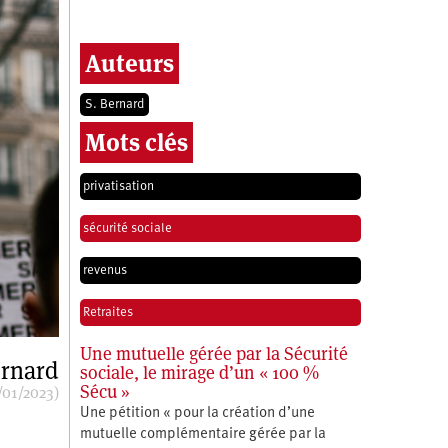
Auteurs
S. Bernard
Mots clés
privatisation
sécurité sociale
revenus
Retraites
Une mutuelle gérée par la Sécurité
ernard
sociale, le mirage d’un « 100 %
Sécu »
/01/2023)
Une pétition « pour la création d’une
mutuelle complémentaire gérée par la