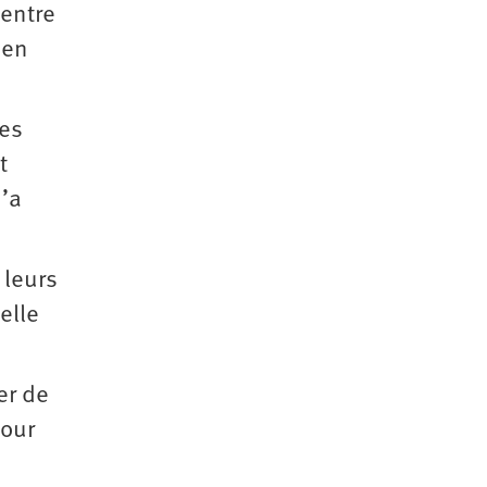
 entre
 en
les
t
n’a
 leurs
elle
er de
pour