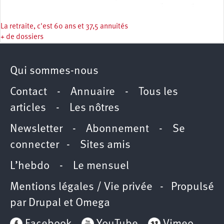
La retraite, c'est 60 ans et 37,5 annuités
+ de dossiers
Qui sommes-nous
Contact
-
Annuaire
-
Tous les
articles
-
Les nôtres
Newsletter
-
Abonnement
-
Se
connecter
-
Sites amis
L’hebdo
-
Le mensuel
Mentions légales / Vie privée
- Propulsé
par
Drupal
et
Omega