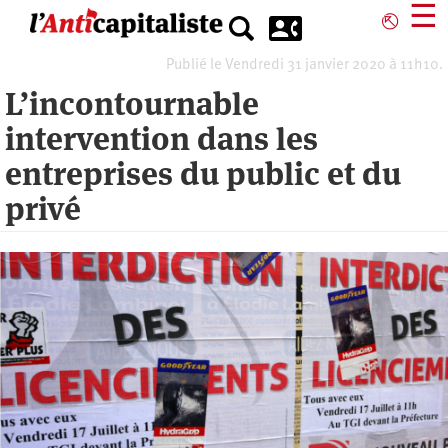
Aller
☰
⎋
au
contenu
Publié le Vendredi 31 janvier 2020 à 11h10.
principal
L’incontournable
intervention dans les
entreprises du public et du
privé