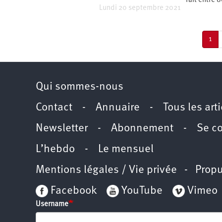
fait entre 
Lundi 20 septembre 2021
Pagination
Pag
1
cou
Qui sommes-nous
Contact
-
Annuaire
-
Tous les art
Newsletter
-
Abonnement
-
Se c
L’hebdo
-
Le mensuel
Mentions légales / Vie privée
- Propu
Facebook
YouTube
Vimeo
Username