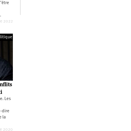
d’être
…
re 2022
litique
nflits
i
e. Les
à-dire
e la
re 2020