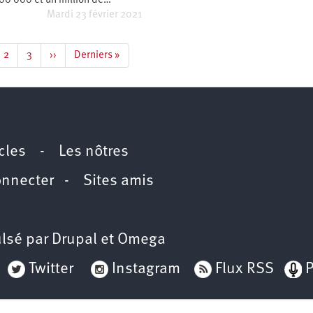
800 000 et un million de…
Mardi 23 février 2021
e
Page
2
Page
3
Page
››
Dernière
Derniers »
rante
suivante
page
icles
-
Les nôtres
onnecter
-
Sites amis
lsé par
Drupal
et
Omega
Twitter
Instagram
Flux RSS