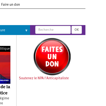
Faire un don
OK
ture
litique
Soutenez le NPA l'Anticapitaliste
 de la
tice
régime
ère