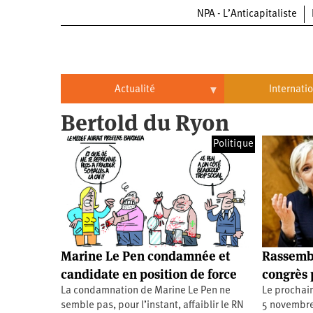
NPA - L’Anticapitaliste
Aller
au
contenu
principal
Actualité
Internati
Bertold du Ryon
Actualité
International
Politique
Politique
Brésil
Entreprises
Chine
Oppressions
Entreprises
États-
Unis
Économie
Automobile
Oppressions
Continents
Marine Le Pen condamnée et
Rassemb
Écologie
Aéronautique
Antiracisme
Continents
candidate en position de force
congrès 
La condamnation de Marine Le Pen ne
Le prochain
Éducation
Commerce
Féminisme
Afrique
semble pas, pour l’instant, affaiblir le RN
5 novembre,