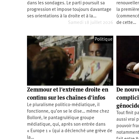
dans les sondages. Le parti poursuit sa
renouvelle
Santé
Hôpitaux
LGBTI
Amérique
du
progression et impose toujours davantage
la première
Nord
ses orientations à la droite et à la…
(commencée
Vidéos
SNCF
Amérique
latine
Samedi 18 juillet 2026
de cette…
Dans
Services
Asie
mon
publics
Politique
département
Europe
Moyen-
Orient
Océanie
Zemmour et l'extrême droite en
De nouve
continu sur les chaînes d'infos
complici
génocid
Le pluralisme politico-médiatique, il
fonctionne, qu’on se le dise… même chez
Tout finit p
Bolloré, le pantagruléique groupe
aussi vrai 
médiatique, qui, après son entrée dans
pouvoir fra
« Europe 1 » (qui a déclenché une grève de
notamment 
la…