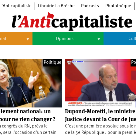
L’Anticapitaliste
Librairie La Brèche
Podcasts
Photothèque
onal
Opinions
Cul
Opinions
Culture
Politique
Po
Histoire
Arts
Cinéma
Expositions
Livres
lement national: un
Dupond-Moretti, le ministre
Musique
pour ne rien changer ?
Justice devant la Cour de jus
 congrès du RN, prévu le
C’est une première absolue sous le 
 sera l’occasion d’un certain
de la 5e République : pour la premi