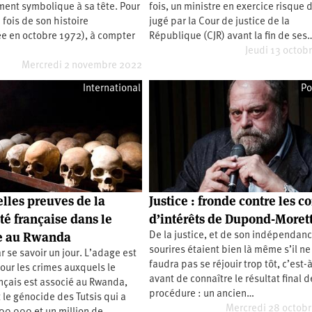
ment symbolique à sa tête. Pour
fois, un ministre en exercice risque 
 fois de son histoire
jugé par la Cour de justice de la
 en octobre 1972), à compter
République (CJR) avant la fin de ses
Jeudi 13 octob
Mercredi 2 novembre 2022
International
Po
lles preuves de la
Justice : fronde contre les co
té française dans le
d’intérêts de Dupond-Morett
e au Rwanda
De la justice, et de son indépendanc
sourires étaient bien là même s’il ne
ar se savoir un jour. L’adage est
faudra pas se réjouir trop tôt, c’est-
pour les crimes auxquels le
avant de connaître le résultat final d
nçais est associé au Rwanda,
procédure : un ancien…
le génocide des Tutsis qui a
Mercredi 28 octob