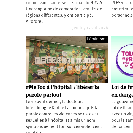
commission santé-sécu-social du NPA-A.
PLFSS, sera
Santé
Hôpitaux
LGBTI
Amérique
du
Une vingtaine de camarades, venuEs de
nos retraite
Nord
régions différentes, y ont participé.
personnels 
Vidéos
SNCF
Amérique
latine
Àl’ordre…
Jeudi 30 avril 2026
Dans
Services
Asie
mon
publics
département
Féminisme
Europe
Moyen-
Orient
Océanie
#MeToo à l’hôpital : libérer la
Loi de f
parole partout
en dange
Le 10 avril dernier, la docteure
Le gouverne
infectiologue Karine Lacombe a pris la
loi de fina
parole contre les violences sexistes et
avec un vin
sexuelles à l’hôpital et a mis un nom
pour la san
symboliquement fort sur ces violences :
dénoncent 