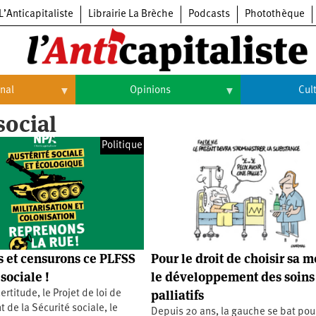
L’Anticapitaliste
Librairie La Brèche
Podcasts
Photothèque
onal
Opinions
Cul
social
Opinions
Culture
Politique
Histoire
Arts
Cinéma
Expositions
Livres
 et censurons ce PLFSS
Pour le droit de choisir sa m
Musique
sociale !
le développement des soins
palliatifs
ertitude, le Projet de loi de
 de la Sécurité sociale, le
Depuis 20 ans, la gauche se bat pou