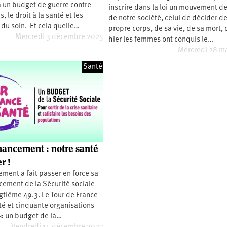
 un budget de guerre contre
inscrire dans la loi un mouvement d
s, le droit à la santé et les
de notre société, celui de décider d
du soin. Et cela quelle…
propre corps, de sa vie, de sa mort
Mercredi 3 décembre 2025
hier les femmes ont conquis le…
Mercredi 28 m
Santé
inancement : notre santé
r !
ment a fait passer en force sa
ncement de la Sécurité sociale
gtième 49.3. Le Tour de France
té et cinquante organisations
« un budget de la…