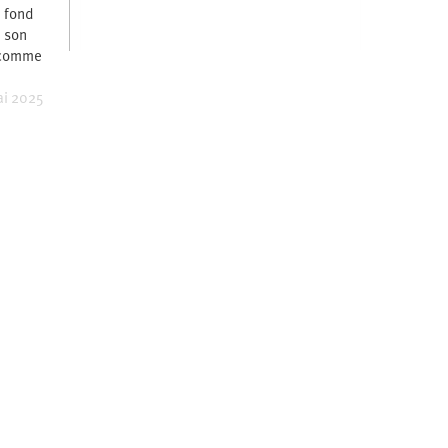
e fond
e son
, comme
ai 2025