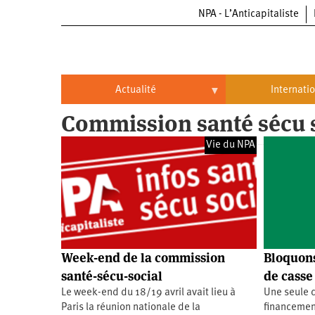
NPA - L’Anticapitaliste
Aller
au
contenu
principal
Actualité
Internati
Commission santé sécu 
Actualité
International
Vie du NPA
Politique
Brésil
Entreprises
Chine
Oppressions
Entreprises
États-
Unis
Économie
Automobile
Oppressions
Continents
Week-end de la commission
Bloquons
Écologie
Aéronautique
Antiracisme
Continents
santé-sécu-social
de casse 
Le week-end du 18/19 avril avait lieu à
Une seule c
Éducation
Commerce
Féminisme
Afrique
Paris la réunion nationale de la
financement