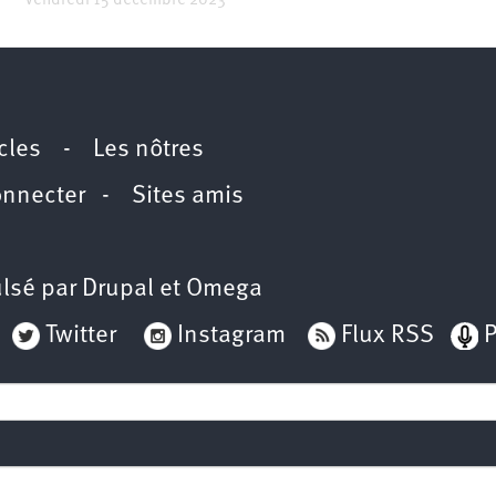
Vendredi 15 décembre 2023
icles
-
Les nôtres
onnecter
-
Sites amis
lsé par
Drupal
et
Omega
Twitter
Instagram
Flux RSS