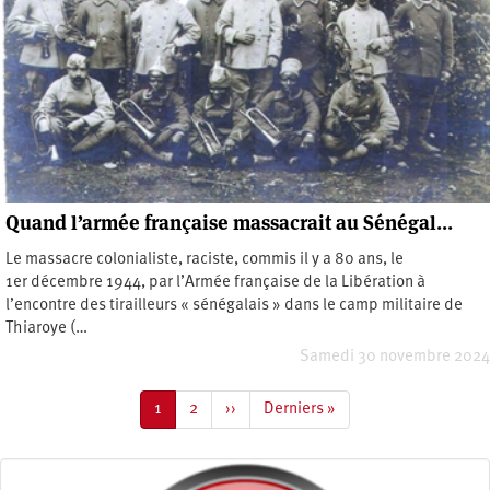
Quand l’armée française massacrait au Sénégal…
Le massacre colonialiste, raciste, commis il y a 80 ans, le
1er décembre 1944, par l’Armée française de la Libération à
l’encontre des tirailleurs « sénégalais » dans le camp militaire de
Thiaroye (…
Samedi 30 novembre 2024
Pagination
Page
1
Page
2
Page
››
Dernière
Derniers »
courante
suivante
page