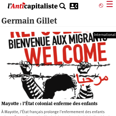
Aller
☰
⎋
au
contenu
Germain Gillet
principal
International
Mayotte : l’État colonial enferme des enfants
À Mayotte, l’État français prolonge l’enfermement des enfants