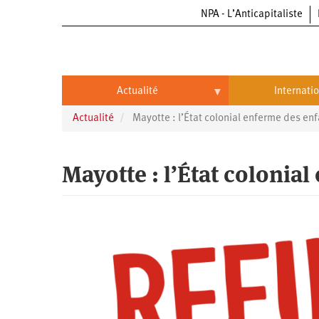
NPA - L’Anticapitaliste
Aller
au
contenu
principal
Actualité
Internati
Actualité
Mayotte : l’État colonial enferme des en
Actualité
International
Politique
Brésil
Mayotte : l’État colonia
Entreprises
Chine
Oppressions
Entreprises
États-
Unis
Économie
Automobile
Oppressions
Continents
Écologie
Aéronautique
Antiracisme
Continents
Éducation
Commerce
Féminisme
Afrique