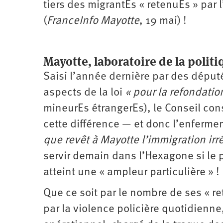
tiers des migrantEs « retenuEs » par l
(
FranceInfo Mayotte
, 19 mai) !
Mayotte, laboratoire de la politi
Saisi l’année dernière par des déput
aspects de la loi
« pour la refondatio
mineurEs étrangerEs), le Conseil cons
cette différence — et donc l’enferm
que revêt à Mayotte l’immigration irr
servir demain dans l’Hexagone si le p
atteint une « ampleur ­particulière » !
Que ce soit par le nombre de ses « re
par la violence policière quotidienn