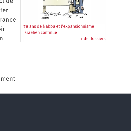
ct de
ter
France
78 ans de Nakba et l’expansionnisme
ir
israélien continue
on
+ de dossiers
n
lement