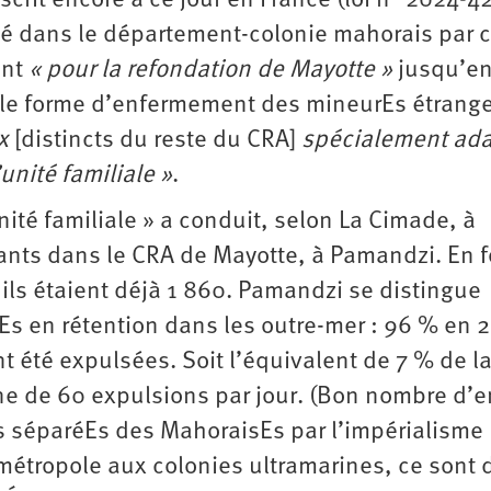
rit encore à ce jour en France (loi n° 2024-4
ngé dans le département-­colonie mahorais par 
ant
« pour la refondation de Mayotte »
jusqu’e
elle forme d’enfermement des mineurEs étrang
ux
[distincts du reste du CRA]
spécialement ad
unité familiale »
.
nité familiale » a conduit, selon La Cimade, à
ants dans le CRA de Mayotte, à Pamandzi. En f
ils étaient déjà 1 860. Pamandzi se distingue
s en rétention dans les outre-mer : 96 % en 2
t été expulsées. Soit l’équivalent de 7 % de l
ne de 60 expulsions par jour. (Bon nombre d’e
s séparéEs des MahoraisEs par l’impérialisme
la métropole aux colonies ultramarines, ce sont