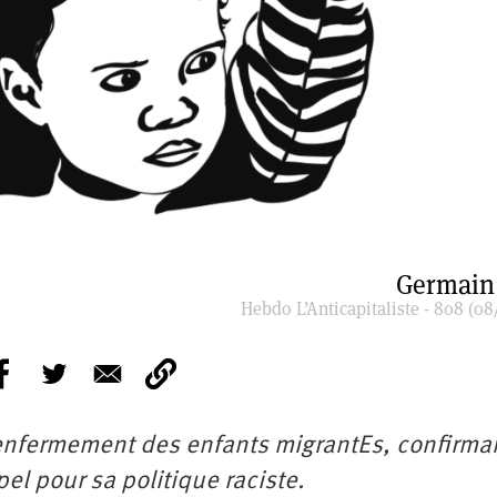
Germain 
Hebdo L’Anticapitaliste - 808 (08
l’enfermement des enfants migrantEs, confirman
pel pour sa politique raciste.