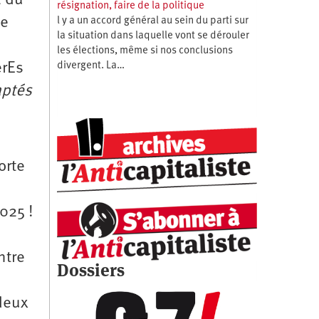
2 du
résignation, faire de la politique
ce
l y a un accord général au sein du parti sur
la situation dans laquelle vont se dérouler
n
les élections, même si nos conclusions
divergent. La…
erEs
aptés
orte
025 !
a
ntre
Dossiers
 deux