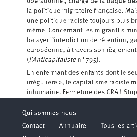
opérationnel, chargé de la traque des
la politique migratoire française. Mai
une politique raciste toujours plus b
même. Concernant les migrantEs mine
balayer l’interdiction de rétention, g
européenne, à travers son règlement 
(
l’Anticapitaliste
n° 795).
En enfermant des enfants dont le seu
irrégulière », le capitalisme racist
inhumaine. Fermeture des CRA ! Stop
Qui sommes-nous
Contact
-
Annuaire
-
Tous les art