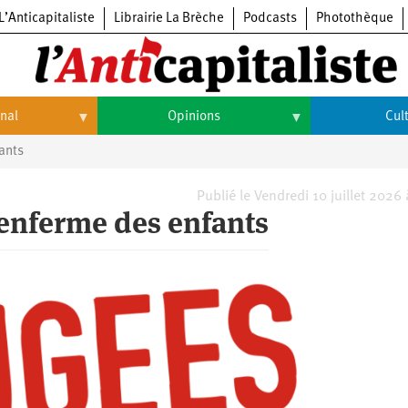
L’Anticapitaliste
Librairie La Brèche
Podcasts
Photothèque
onal
Opinions
Cul
fants
Opinions
Culture
Histoire
Arts
Publié le Vendredi 10 juillet 2026
l enferme des enfants
Cinéma
Expositions
Livres
Musique