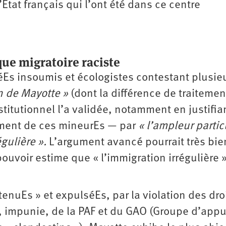
’État français qui l’ont été dans ce centre
que migratoire raciste
éEs insoumis et écologistes contestant plusie
n de Mayotte »
(dont la différence de traitemen
titutionnel l’a validée, notamment en justifia
ement de ces mineurEs — par
« l’ampleur partic
égulière ».
L’argument avancé pourrait très bie
ouvoir estime que « l’immigration irrégulière »
tenuEs » et expulséEs, par la violation des dro
e, impunie, de la PAF et du GAO (Groupe d’appu