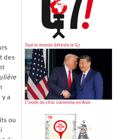
Tout le monde déteste le G7
urs
t des
nt
ulière
n
 y a
L’onde de choc iranienne en Asie
its ou
i