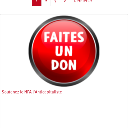
Page
1
Page
2
Page
3
Page
››
Dernière
Derniers »
courante
suivante
page
Soutenez le NPA l'Anticapitaliste