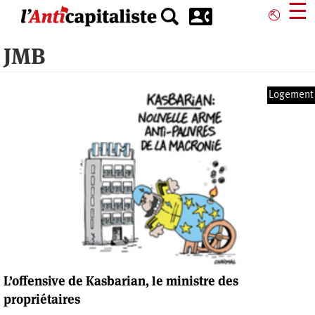
Aller
☰
⎋
au
contenu
JMB
principal
Logement
L’offensive de Kasbarian, le ministre des
propriétaires