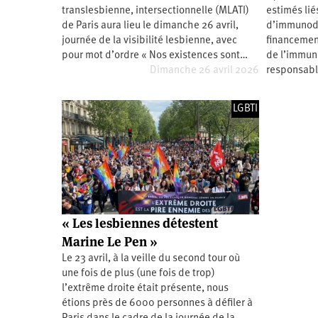
translesbienne, intersectionnelle (MLATI)
estimés lié
Santé
Hôpitaux
LGBTI
Amérique
du
de Paris aura lieu le dimanche 26 avril,
d’immunodé
Nord
journée de la visibilité lesbienne, avec
financement
Vidéos
SNCF
Amérique
latine
pour mot d’ordre « Nos existences sont…
de l’immun
Dimanche 26 avril 2026
responsab
Dans
Services
Asie
mon
publics
département
Europe
LGBTI
Moyen-
Orient
Océanie
« Les lesbiennes détestent
Marine Le Pen »
Le 23 avril, à la veille du second tour où
une fois de plus (une fois de trop)
l’extrême droite était présente, nous
étions près de 6000 personnes à défiler à