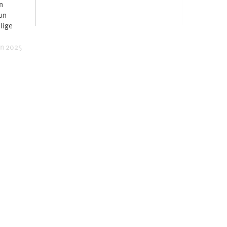
n
un
lige
in 2025