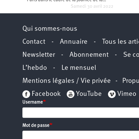
Paris dans le cadre de la journée de la…
Samedi 30 avril 2022
Qui sommes-nous
Contact
-
Annuaire
-
Tous les art
Newsletter
-
Abonnement
-
Se c
L’hebdo
-
Le mensuel
Mentions légales / Vie privée
- Propu
Facebook
YouTube
Vimeo
Username
Mot de passe