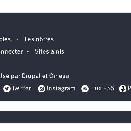
icles
-
Les nôtres
onnecter
-
Sites amis
lsé par
Drupal
et
Omega
Twitter
Instagram
Flux RSS