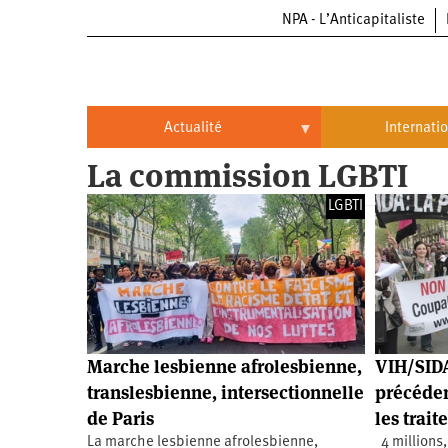
NPA - L’Anticapitaliste
Aller
au
contenu
principal
Actualité
Internati
La commission LGBTI
Actualité
International
LGBTI
Politique
Brésil
Entreprises
Chine
Oppressions
Entreprises
États-
Unis
Économie
Automobile
Oppressions
Continents
Marche lesbienne afrolesbienne,
VIH/SIDA
Écologie
Aéronautique
Antiracisme
Continents
translesbienne, intersectionnelle
précéden
de Paris
les trai
Éducation
Commerce
Féminisme
Afrique
La marche lesbienne afrolesbienne,
4 millions,