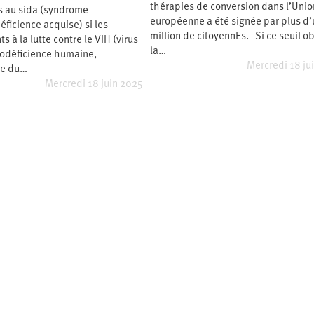
thérapies de conversion dans l’Unio
s au sida (syndrome
européenne a été signée par plus d’
ficience acquise) si les
million de citoyennEs. Si ce seuil ob
s à la lutte contre le VIH (virus
la…
odéficience humaine,
Mercredi 18 ju
le du…
Mercredi 18 juin 2025