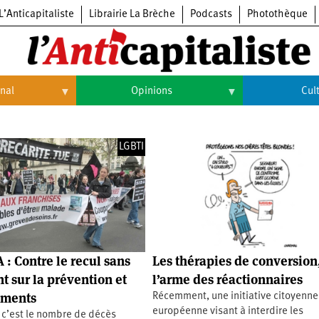
L’Anticapitaliste
Librairie La Brèche
Podcasts
Photothèque
onal
Opinions
Cul
Opinions
Culture
LGBTI
Histoire
Arts
Cinéma
Expositions
Livres
 : Contre le recul sans
Les thérapies de conversion
Musique
t sur la prévention et
l’arme des réactionnaires
tements
Récemment, une initiative citoyenne
européenne visant à interdire les
 c’est le nombre de décès