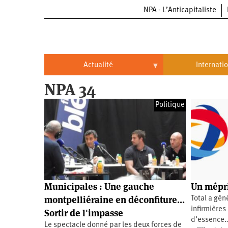
NPA - L’Anticapitaliste
Aller
au
contenu
principal
Actualité
Internati
NPA 34
Actualité
International
Politique
Politique
Brésil
Entreprises
Chine
Oppressions
Entreprises
États-
Unis
Économie
Automobile
Oppressions
Continents
Municipales : Une gauche
Un mépri
Écologie
Aéronautique
Antiracisme
Continents
montpelliéraine en déconfiture...
Total a gén
infirmières
Sortir de l'impasse
Éducation
Commerce
Féminisme
Afrique
d’essence… 
Le spectacle donné par les deux forces de