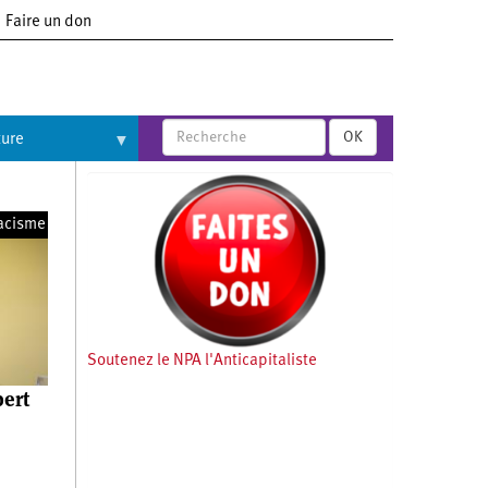
Faire un don
OK
ture
acisme
Soutenez le NPA l'Anticapitaliste
bert