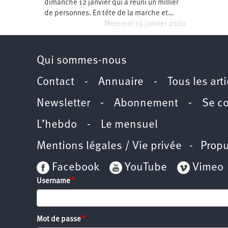
dimanche 12 janvier qui a réuni un millier
de personnes. En tête de la marche et…
Mercredi 15 janvier 2020
Qui sommes-nous
Contact
-
Annuaire
-
Tous les art
Newsletter
-
Abonnement
-
Se c
L’hebdo
-
Le mensuel
Mentions légales / Vie privée
- Propu
Facebook
YouTube
Vimeo
Username
Mot de passe