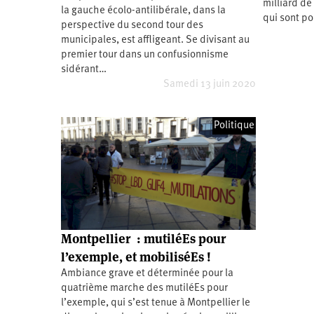
milliard de
la gauche écolo-antilibérale, dans la
Santé
Hôpitaux
LGBTI
Amérique
qui sont po
du
perspective du second tour des
Nord
municipales, est affligeant. Se divisant au
Vidéos
SNCF
Amérique
latine
premier tour dans un confusionnisme
sidérant…
Dans
Services
Asie
mon
publics
Samedi 13 juin 2020
département
Europe
Politique
Moyen-
Orient
Océanie
Montpellier : mutiléEs pour
l’exemple, et mobiliséEs !
Ambiance grave et déterminée pour la
quatrième marche des mutiléEs pour
l’exemple, qui s’est tenue à Montpellier le