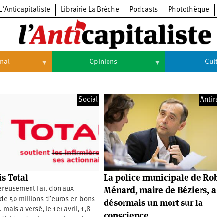
L’Anticapitaliste
Librairie La Brèche
Podcasts
Photothèque
onal
Opinions
Cul
Opinions
Culture
Social
Antir
Histoire
Arts
Cinéma
Expositions
Livres
s Total
La police municipale de Ro
Musique
Ménard, maire de Béziers, a
éreusement fait don aux
 de 50 millions d’euros en bons
désormais un mort sur la
mais a versé, le 1er avril, 1,8
conscience