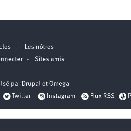
icles
-
Les nôtres
onnecter
-
Sites amis
lsé par
Drupal
et
Omega
Twitter
Instagram
Flux RSS