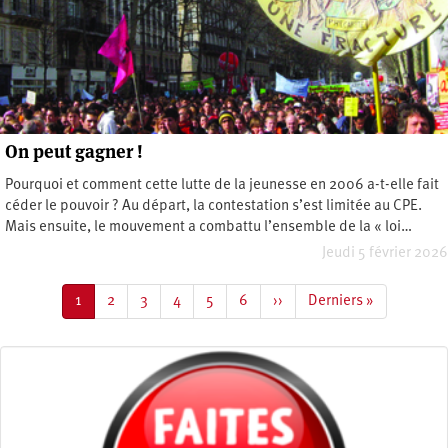
On peut gagner !
Pourquoi et comment cette lutte de la jeunesse en 2006 a-t-elle fait
céder le pouvoir ? Au départ, la contestation s’est limitée au CPE.
Mais ensuite, le mouvement a combattu l’ensemble de la « loi…
Jeudi 5 février 2026
Pagination
Page
1
Page
2
Page
3
Page
4
Page
5
Page
6
Page
››
Dernière
Derniers »
courante
suivante
page