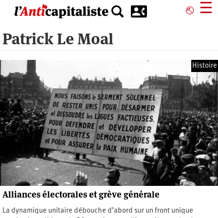
Aller
☰
⎋
au
contenu
Patrick Le Moal
principal
Histoire
Alliances électorales et grève générale
La dynamique unitaire débouche d’abord sur un front unique