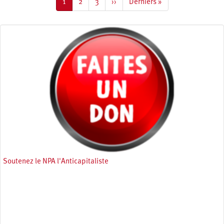
Page
1
Page
2
Page
3
Page
››
Dernière
Derniers »
courante
suivante
page
Soutenez le NPA l'Anticapitaliste