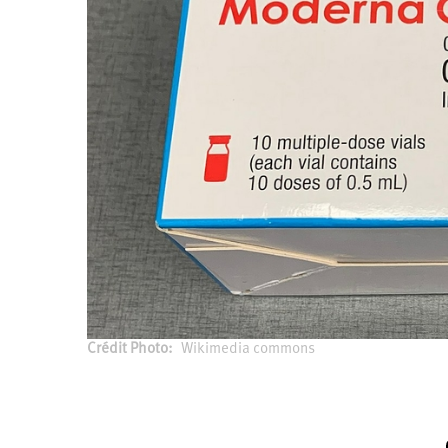
Santé
Hôpitaux
LGBTI
Amérique
du
Nord
Vidéos
SNCF
Amérique
latine
Dans
Services
Asie
mon
publics
département
Europe
Moyen-
Orient
Océanie
Crédit Photo
Wikimedia commons