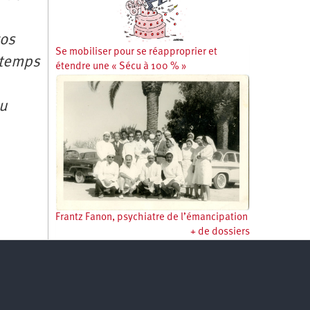
vos
Se mobiliser pour se réapproprier et
t temps
étendre une « Sécu à 100 % »
du
Frantz Fanon, psychiatre de l’émancipation
+ de dossiers