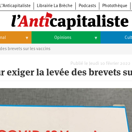
L’Anticapitaliste
Librairie La Brèche
Podcasts
Photothèque
onal
Opinions
Cul
 des brevets sur les vaccins
Opinions
Culture
Histoire
Arts
Publié le Jeudi 10 février 2022
r exiger la levée des brevets s
Cinéma
Expositions
Livres
Musique