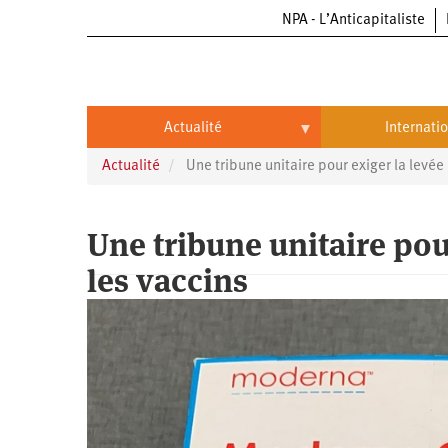
NPA - L’Anticapitaliste
Aller
au
contenu
principal
Actualité
Internati
Actualité
Une tribune unitaire pour exiger la levée
Actualité
International
Politique
Brésil
Une tribune unitaire pou
Entreprises
Chine
les vaccins
Oppressions
Entreprises
États-
Unis
Économie
Automobile
Oppressions
Continents
Écologie
Aéronautique
Antiracisme
Continents
Éducation
Commerce
Féminisme
Afrique