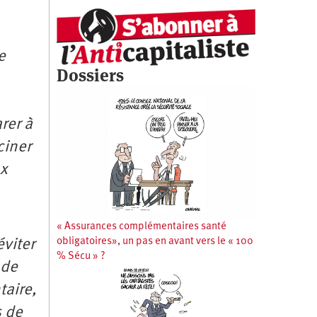
e
Dossiers
rer à
ciner
ux
« Assurances complémentaires santé
obligatoires», un pas en avant vers le « 100
éviter
% Sécu » ?
 de
taire,
s de