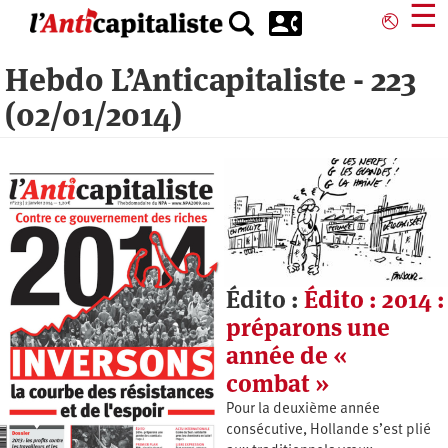
Aller
☰
⎋
au
contenu
Hebdo L’Anticapitaliste - 223
principal
(02/01/2014)
Édito :
Édito : 2014 :
préparons une
année de «
combat »
Pour la deuxième année
consécutive, Hollande s’est plié