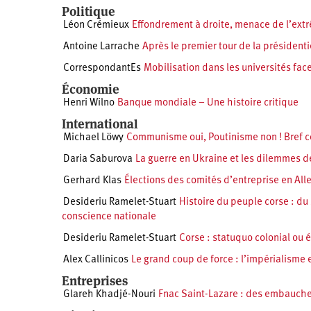
Politique
Léon Crémieux
Effondrement à droite, menace de l’extr
Antoine Larrache
Après le premier tour de la président
CorrespondantEs
Mobilisation dans les universités fac
Économie
Henri Wilno
Banque mondiale – Une histoire critique
International
Michael Löwy
Communisme oui, Poutinisme non ! Bref c
Daria Saburova
La guerre en Ukraine et les dilemmes d
Gerhard Klas
Élections des comités d’entreprise en A
Desideriu Ramelet-Stuart
Histoire du peuple corse : d
conscience nationale
Desideriu Ramelet-Stuart
Corse : statuquo colonial ou 
Alex Callinicos
Le grand coup de force : l’impérialisme 
Entreprises
Glareh Khadjé-Nouri
Fnac Saint-Lazare : des embauche