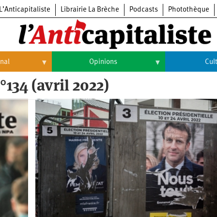
L’Anticapitaliste
Librairie La Brèche
Podcasts
Photothèque
onal
Opinions
Cul
°134 (avril 2022)
Opinions
Culture
Histoire
Arts
Cinéma
Expositions
Livres
Musique