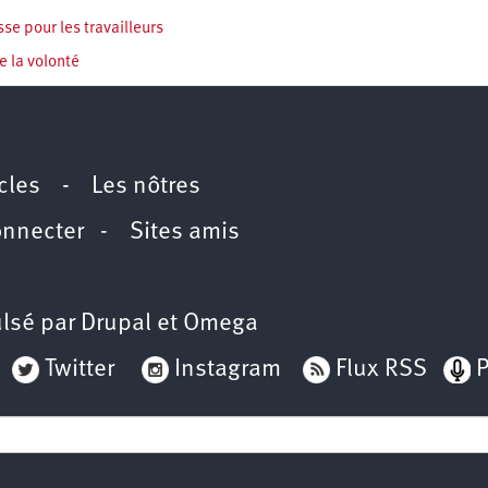
sse pour les travailleurs
e la volonté
icles
-
Les nôtres
onnecter
-
Sites amis
lsé par
Drupal
et
Omega
Twitter
Instagram
Flux RSS