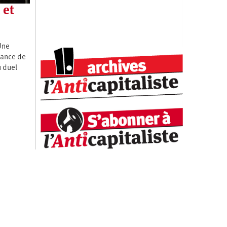
 et
Une
sance de
u duel