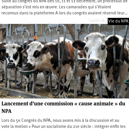
Suite au congrès du NPA des 10, 11 et 12 décembre, un processus de
séparation s’est mis en œuvre. Les camarades qui s’étaient
reconnus dans la plateforme A lors du congrès avaient réservé leur…
Lundi 16 janvier 2023
Vie du NPA
Lancement d’une commission « cause animale » du
NPA
Lors du 5e Congrès du NPA, nous avons mis à la discussion et au
vote la motion « Pour un socialisme du 21e siècle : intégrer enfin les