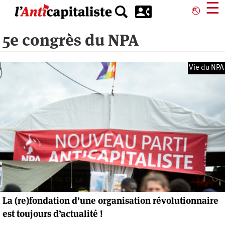
Aller
☰
⎋
au
contenu
5e congrès du NPA
principal
Vie du NPA
La (re)fondation d’une organisation révolutionnaire
est toujours d’actualité !