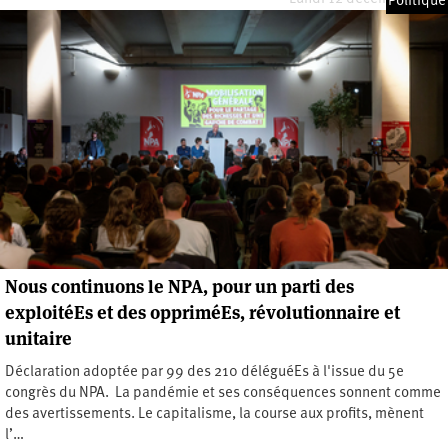
Politique
Nous continuons le NPA, pour un parti des
exploitéEs et des oppriméEs, révolutionnaire et
unitaire
Déclaration adoptée par 99 des 210 déléguéEs à l'issue du 5e
congrès du NPA. La pandémie et ses conséquences sonnent comme
des avertissements. Le capitalisme, la course aux profits, mènent
l’…