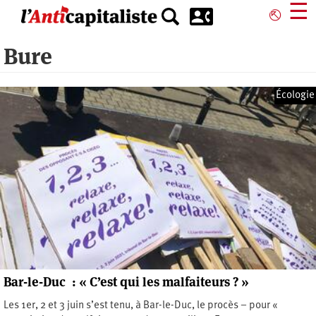
Aller
☰
⎋
au
contenu
Bure
principal
Écologie
Bar-le-Duc : « C’est qui les malfaiteurs ? »
Les 1er, 2 et 3 juin s’est tenu, à Bar-le-Duc, le procès – pour «