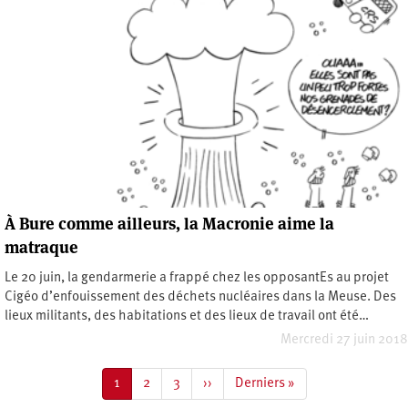
À Bure comme ailleurs, la Macronie aime la
matraque
Le 20 juin, la gendarmerie a frappé chez les opposantEs au projet
Cigéo d’enfouissement des déchets nucléaires dans la Meuse. Des
lieux militants, des habitations et des lieux de travail ont été…
Mercredi 27 juin 2018
Pagination
Page
1
Page
2
Page
3
Page
››
Dernière
Derniers »
courante
suivante
page