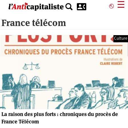
Aller
☰
⎋
au
contenu
France télécom
principal
Culture
La raison des plus forts : chroniques du procès de
France Télécom