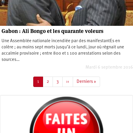
Gabon : Ali Bongo et les quarante voleurs
Une Assemblée nationale incendiée par des manifestantEs en
colère ; au moins sept morts jusqu’à ce lundi, jour où régnait une
accalmie provisoire ; entre 800 et 1 100 arrestations selon des
sources…
Mardi 6 septembre 2016
Pagination
Page
1
Page
2
Page
3
Page
››
Dernière
Derniers »
courante
suivante
page