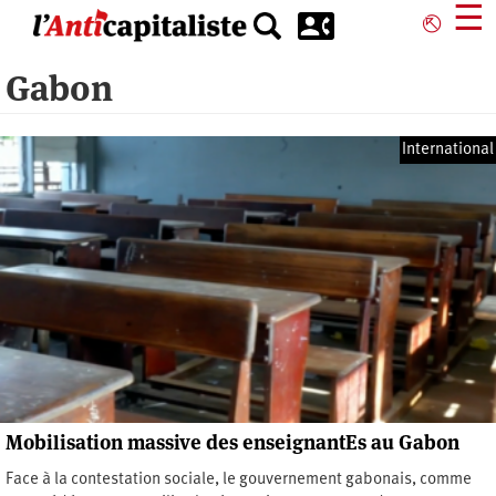
Aller
☰
⎋
au
contenu
Gabon
principal
International
Mobilisation massive des enseignantEs au Gabon
Face à la contestation sociale, le gouvernement gabonais, comme