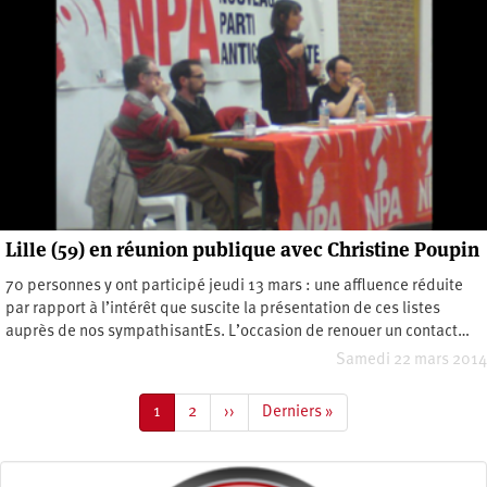
Lille (59) en réunion publique avec Christine Poupin
70 personnes y ont participé jeudi 13 mars : une affluence réduite
par rapport à l’intérêt que suscite la présentation de ces listes
auprès de nos sympathisantEs. L’occasion de renouer un contact…
Samedi 22 mars 2014
Pagination
Page
1
Page
2
Page
››
Dernière
Derniers »
courante
suivante
page