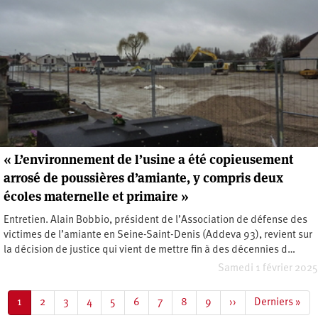
« L’environnement de l’usine a été copieusement
arrosé de poussières d’amiante, y compris deux
écoles maternelle et primaire »
Entretien. Alain Bobbio, président de l’Association de défense des
victimes de l’amiante en Seine-Saint-Denis (Addeva 93), revient sur
la décision de justice qui vient de mettre fin à des décennies d…
Samedi 1 février 2025
Pagination
Page
1
Page
2
Page
3
Page
4
Page
5
Page
6
Page
7
Page
8
Page
9
Page
››
Dernière
Derniers »
courante
suivante
page