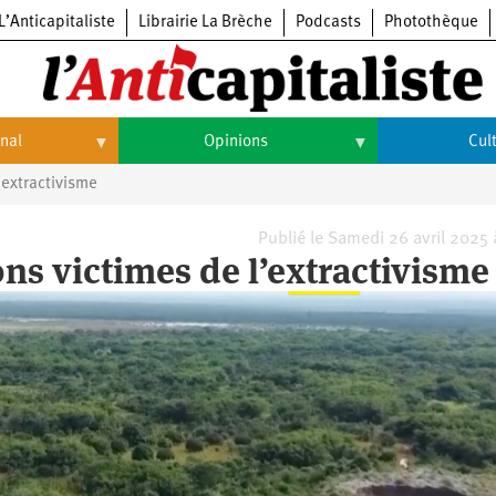
L’Anticapitaliste
Librairie La Brèche
Podcasts
Photothèque
onal
Opinions
Cul
’extractivisme
Opinions
Culture
Histoire
Arts
Publié le Samedi 26 avril 2025
ns victimes de l’extractivisme
Cinéma
Expositions
Livres
Musique