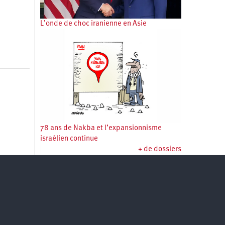
L’onde de choc iranienne en Asie
78 ans de Nakba et l’expansionnisme
israélien continue
+ de dossiers