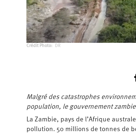
Santé
Hôpitaux
LGBTI
Amérique
du
Nord
Vidéos
SNCF
Amérique
latine
Dans
Services
Asie
mon
publics
département
Europe
Crédit Photo
DR
Moyen-
Orient
Océanie
Malgré des catastrophes environneme
population, le gouvernement zambien 
La Zambie, pays de l’Afrique austral
pollution. 50 millions de tonnes de 