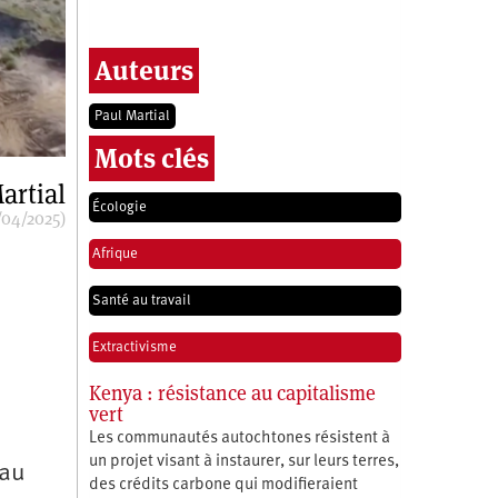
Auteurs
Paul Martial
Mots clés
artial
Écologie
/04/2025)
Afrique
Santé au travail
Extractivisme
Kenya : résistance au capitalisme
vert
Les communautés autochtones résistent à
un projet visant à instaurer, sur leurs terres,
eau
des crédits carbone qui modifieraient