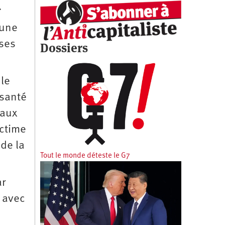
.
cune
ises
Dossiers
 le
 santé
taux
ictime
de la
Tout le monde déteste le G7
ar
s avec