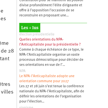
Constitution pour se maintenir au pouvoir
divise profondément l’élite dirigeante et
pe
offre à l’opposition l’occasion de se
reconstruire en proposant une…
ses
Les + lus
élection présidentielle
Quelles orientations du NPA-
lème
l’Anticapitaliste pour la présidentielle ?
Comme à chaque échéance de ce type, le
 de 28
NPA-l’Anticapitaliste organise un vaste
rtant
processus démocratique pour décider de
ses orientations en vue de l’…
NPA
Le NPA-l’Anticapitaliste adopte une
orientation commune pour 2027
ètres
Les 27 et 28 juin s’est tenue la conférence
villes
nationale du NPA-l’Anticapitaliste, afin de
définir les orientations de l’organisation
pour l’élection…
sionisme