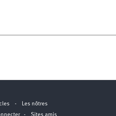
icles
-
Les nôtres
onnecter
-
Sites amis