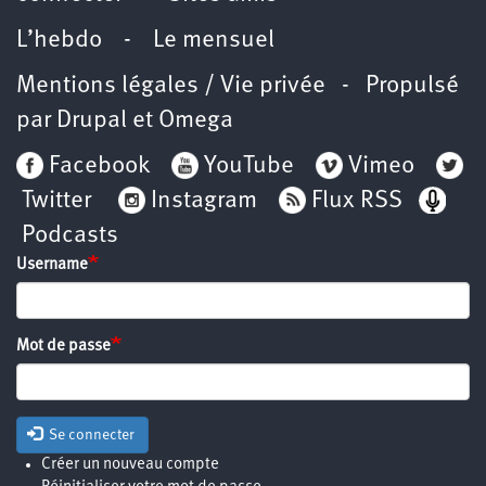
L’hebdo
-
Le mensuel
Mentions légales / Vie privée
- Propulsé
par
Drupal
et
Omega
Facebook
YouTube
Vimeo
Twitter
Instagram
Flux RSS
Podcasts
Username
Mot de passe
Se connecter
Créer un nouveau compte