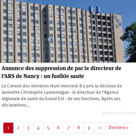
Annonce des suppression de par le directeur de
l’ARS de Nancy : un fusible saute
Le Conseil des ministres réuni mercredi 8 a pris la décision de
demettre Christophe Lannelongue - le directeur de l’Agence
régionale de santé du Grand Est - de ses fonctions. Après ses
déclarations…
Jeudi 9 avril 2020
Pagination
Page
1
Page
2
Page
3
Page
4
Page
5
Page
6
Page
7
Page
8
Page
9
Page
››
Dernière
Derniers »
courante
suivante
page