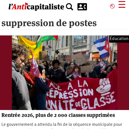
Aller
☰
⎋
au
contenu
suppression de postes
principal
Éducation
Rentrée 2026, plus de 2 000 classes supprimées
Le gouvernement a attendu la fin de la séquence municipale pour