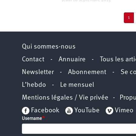
Jeudi 10 septembre 2015
Pagination
Pag
1
cou
Qui sommes-nous
Contact
-
Annuaire
-
Tous les art
Newsletter
-
Abonnement
-
Se c
L’hebdo
-
Le mensuel
Mentions légales / Vie privée
- Propu
Facebook
YouTube
Vimeo
Username