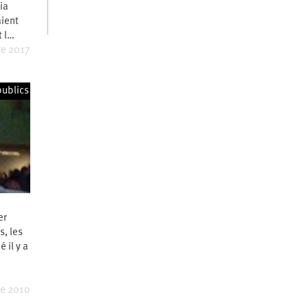
ia
aient
t l…
re 2017
publics
er
s, les
 il y a
re 2010