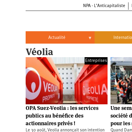
NPA - L’Anticapitaliste
Aller
au
contenu
principal
Actualité
Internati
Véolia
Actualité
International
Entreprises
Politique
Brésil
Entreprises
Chine
Oppressions
Entreprises
États-
Unis
Économie
Automobile
Oppressions
Continents
OPA Suez-Veolia : les services
Une sema
Écologie
Aéronautique
Antiracisme
Continents
publics au bénéfice des
société d
actionnaires privés !
pour les 
Éducation
Commerce
Féminisme
Afrique
Le 30 août, Veolia annonçait son intention
Quand Dami