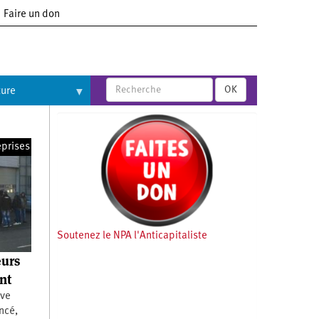
Faire un don
OK
ture
eprises
Soutenez le NPA l'Anticapitaliste
eurs
nt
ève
ncé,