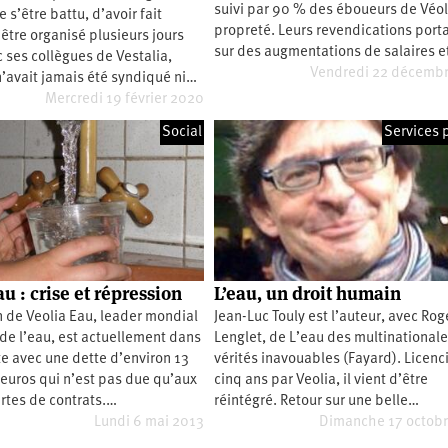
suivi par 90 % des éboueurs de Véol
 s’être battu, d’avoir fait
propreté. Leurs revendications port
’être organisé plusieurs jours
sur des augmentations de salaires e
 ses collègues de Vestalia,
Vendredi 22 décemb
 n’avait jamais été syndiqué ni…
Mercredi 19 février 2020
Social
Services 
u : crise et répression
L’eau, un droit humain
n de Veolia Eau, leader mondial
Jean-Luc Touly est l’auteur, avec Rog
de l’eau, est actuellement dans
Lenglet, de L’eau des multinationale
e avec une dette d’environ 13
vérités inavouables (Fayard). Licencié
'euros qui n’est pas due qu’aux
cinq ans par Veolia, il vient d’être
ertes de contrats.…
réintégré. Retour sur une belle…
Lundi 6 mai 2013
Dimanche 17 octob