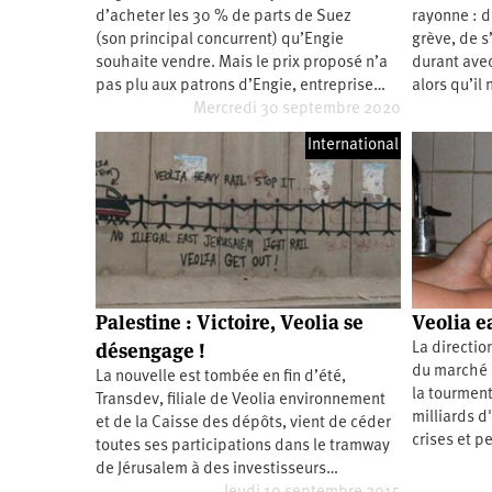
d’acheter les 30 % de parts de Suez
rayonne : de
Santé
Hôpitaux
LGBTI
Amérique
du
(son principal concurrent) qu’Engie
grève, de s
Nord
souhaite vendre. Mais le prix proposé n’a
durant avec
Vidéos
SNCF
Amérique
latine
pas plu aux patrons d’Engie, entreprise…
alors qu’il
Mercredi 30 septembre 2020
Dans
Services
Asie
mon
publics
département
International
Europe
Moyen-
Orient
Océanie
Palestine : Victoire, Veolia se
Veolia ea
désengage !
La directio
du marché 
La nouvelle est tombée en fin d’été,
la tourment
Transdev, filiale de Veolia environnement
milliards d
et de la Caisse des dépôts, vient de céder
crises et p
toutes ses participations dans le tramway
de Jérusalem à des investisseurs…