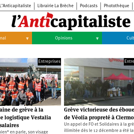
L’Anticapitaliste
Librairie La Brèche
Podcasts
Photothèque
onal
Opinions
Cul
Opinions
Culture
Entreprises
Entr
Histoire
Arts
Cinéma
Expositions
Livres
ine de grève à la
Grève victorieuse des ébou
Musique
e logistique Vestalia
de Véolia propreté à Clermo
salaires
Un appel de FO et Solidaires à la gr
illimitée dès le 12 décembre a été la
en* en parle, son visage