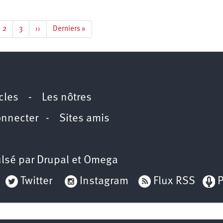
e
Page
2
Page
3
Page
››
Dernière
Derniers »
rante
suivante
page
icles
-
Les nôtres
onnecter
-
Sites amis
lsé par
Drupal
et
Omega
Twitter
Instagram
Flux RSS