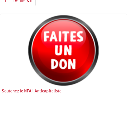
Page
››
Dernière
Derniers »
suivante
page
Soutenez le NPA l'Anticapitaliste