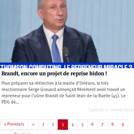
Brandt, encore un projet de reprise bidon !
Pour préparer sa réélection à la mairie d’Orléans, le très
réactionnaire Serge Grouard annonçait fièrement avoir trouvé un
repreneur pour l’usine Brandt de Saint-Jean-de-la-Ruelle (45). Le
PDG de…
Samedi 17 janvier 2026
Pagination
Première
« Premiers
Page
‹‹
Page
1
Page
2
Page
3
Page
4
Page
5
Page
6
Page
7
Page
8
Page
9
page
précédente
courante