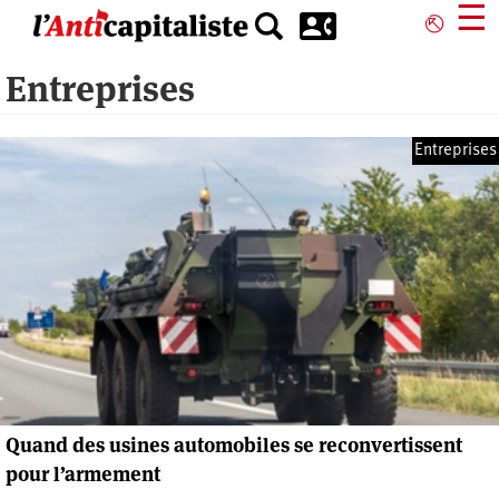
Aller
☰
⎋
au
contenu
Entreprises
principal
Entreprises
Quand des usines automobiles se reconvertissent
pour l’armement