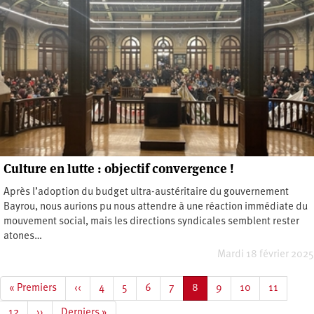
Culture en lutte : objectif convergence !
Après l’adoption du budget ultra-austéritaire du gouvernement
Bayrou, nous aurions pu nous attendre à une réaction immédiate du
mouvement social, mais les directions syndicales semblent rester
atones…
Mardi 18 février 2025
Pagination
Première
« Premiers
Page
‹‹
Page
4
Page
5
Page
6
Page
7
Page
8
Page
9
Page
10
Page
11
page
précédente
courante
Page
12
Page
››
Dernière
Derniers »