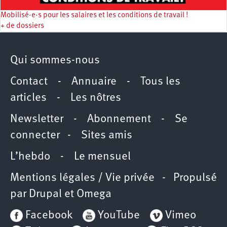
Mobilisé·e·s pour les salaires et les conditions de travail !
+ de dossiers
Qui sommes-nous
Contact
-
Annuaire
-
Tous les
articles
-
Les nôtres
Newsletter
-
Abonnement
-
Se
connecter
-
Sites amis
L’hebdo
-
Le mensuel
Mentions légales / Vie privée
- Propulsé
par
Drupal
et
Omega
Facebook
YouTube
Vimeo