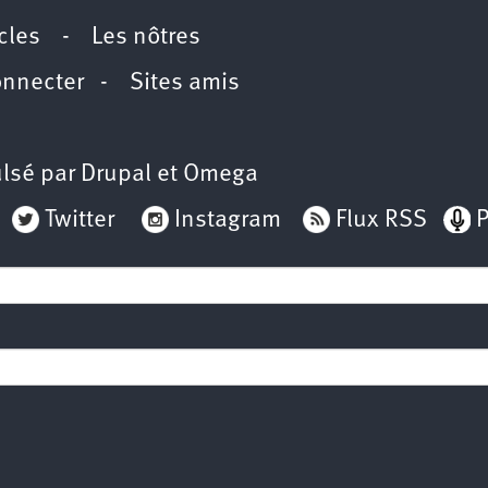
icles
-
Les nôtres
onnecter
-
Sites amis
lsé par
Drupal
et
Omega
Twitter
Instagram
Flux RSS