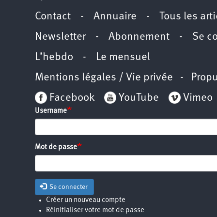
Contact
-
Annuaire
-
Tous les art
Newsletter
-
Abonnement
-
Se c
L’hebdo
-
Le mensuel
Mentions légales / Vie privée
- Propu
Facebook
YouTube
Vimeo
Username
Mot de passe
Se connecter
Créer un nouveau compte
Réinitialiser votre mot de passe