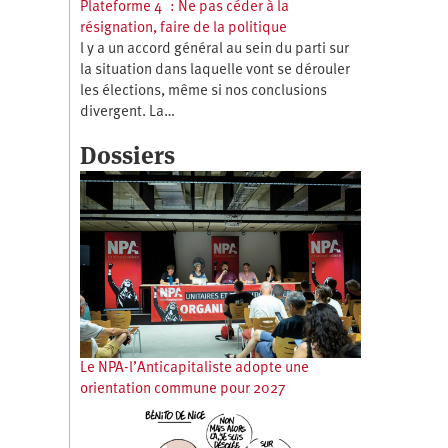
Plateforme 4 : Ne pas céder à la
résignation, faire de la politique
l y a un accord général au sein du parti sur
la situation dans laquelle vont se dérouler
les élections, même si nos conclusions
divergent. La…
Dossiers
Le NPA-l’Anticapitaliste adopte une
orientation commune pour 2027