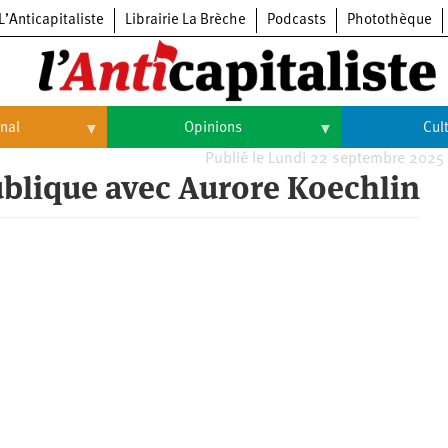
L’Anticapitaliste
Librairie La Brèche
Podcasts
Photothèque
onal
Opinions
Cul
Publié le Lundi 22 septembre 2025
Opinions
Culture
ublique avec Aurore Koechlin
Histoire
Arts
Cinéma
Expositions
Livres
Musique